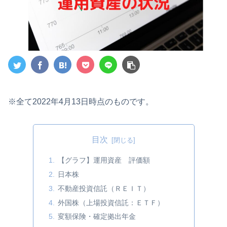
※全て2022年4月13日時点のものです。
目次
【グラフ】運用資産 評価額
日本株
不動産投資信託（ＲＥＩＴ）
外国株（上場投資信託：ＥＴＦ）
変額保険・確定拠出年金