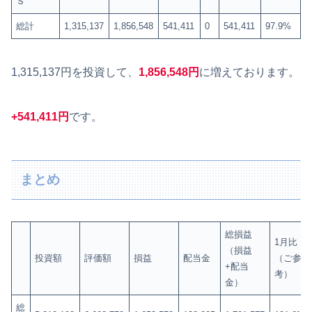
Ｓ
総計
1,315,137
1,856,548
541,411
0
541,411
97.9%
1,315,137円を投資して、
1,856,548円
に増えております。
+541,411円
です。
まとめ
総損益
1月比
（損益
投資額
評価額
損益
配当金
（ご参
+配当
考）
金）
総