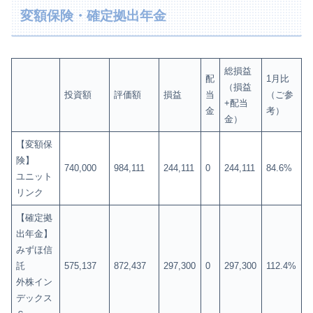
変額保険・確定拠出年金
総損益
配
1月比
（損益
投資額
評価額
損益
当
（ご参
+配当
金
考）
金）
【変額保
険】
740,000
984,111
244,111
0
244,111
84.6%
ユニット
リンク
【確定拠
出年金】
みずほ信
託
575,137
872,437
297,300
0
297,300
112.4%
外株イン
デックス