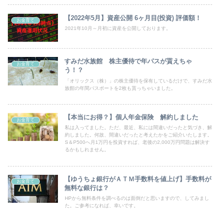
【2022年5月】資産公開 6ヶ月目(投資) 評価額！
お金育て
2021年10月～月初に資産を公開しております。
すみだ水族館 株主優待で年パスが貰えちゃ
お金育て
う！？
「オリックス（株）」の株主優待を保有しているだけで、すみだ水
族館の年間パスポートを2枚も貰っちゃいました。
【本当にお得？】個人年金保険 解約しました
お金育て
私は入ってました。ただ、最近、私には間違いだったと気づき、解
約しました。何故、間違いだったと考えたかをご紹介いたします。
S＆P500へ月1万円を投資すれば、老後の2,000万円問題は解決す
るかもしれません。
【ゆうちょ銀行がＡＴＭ手数料を値上げ】手数料が
お金育て
無料な銀行は？
HPから無料条件を調べるのは面倒だと思いますので、してみまし
た。ご参考になれば、幸いです。