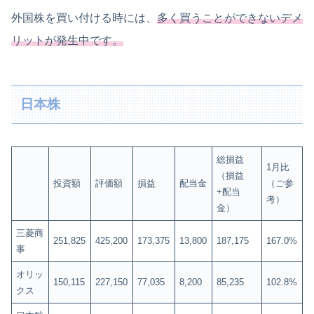
外国株を買い付ける時には、
多く買うことができないデメ
リットが発生中です。
日本株
総損益
1月比
（損益
投資額
評価額
損益
配当金
（ご参
+配当
考）
金）
三菱商
251,825
425,200
173,375
13,800
187,175
167.0%
事
オリッ
150,115
227,150
77,035
8,200
85,235
102.8%
クス