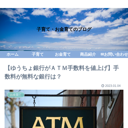
子育て・お金育てのブログ
ホーム
子育て
お金育て
商品紹介
✉お問い合わせ
【ゆうちょ銀行がＡＴＭ手数料を値上げ】手
数料が無料な銀行は？
2023.01.04
お金育て