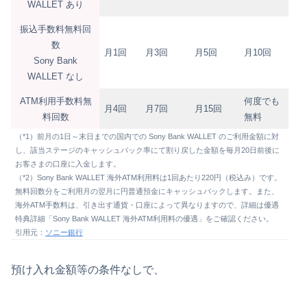
WALLET あり
振込手数料無料回
数
月1回
月3回
月5回
月10回
Sony Bank
WALLET なし
ATM利用手数料無
何度でも
月4回
月7回
月15回
料回数
無料
（*1）前月の1日～末日までの国内での Sony Bank WALLET のご利用金額に対
し、該当ステージのキャッシュバック率にて割り戻した金額を毎月20日前後に
お客さまの口座に入金します。
（*2）Sony Bank WALLET 海外ATM利用料は1回あたり220円（税込み）です。
無料回数分をご利用月の翌月に円普通預金にキャッシュバックします。また、
海外ATM手数料は、引き出す通貨・口座によって異なりますので、詳細は優遇
特典詳細「Sony Bank WALLET 海外ATM利用料の優遇」をご確認ください。
引用元：
ソニー銀行
預け入れ金額等の条件なしで、