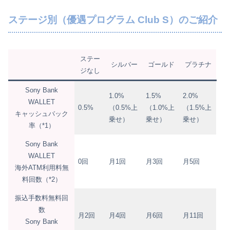
ステージ別（優遇プログラム Club S）のご紹介
ステー
シルバー
ゴールド
プラチナ
ジなし
Sony Bank
1.0%
1.5%
2.0%
WALLET
0.5%
（0.5%上
（1.0%上
（1.5%上
キャッシュバック
乗せ）
乗せ）
乗せ）
率（*1）
Sony Bank
WALLET
0回
月1回
月3回
月5回
海外ATM利用料無
料回数（*2）
振込手数料無料回
数
月2回
月4回
月6回
月11回
Sony Bank