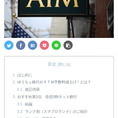
目次
はじめに
ゆうちょ銀行がＡＴＭ手数料値上げ！とは？
改訂内容
おすすめ第1位 住信SBIネット銀行
結論
ランク別（スマプロランク）のご紹介