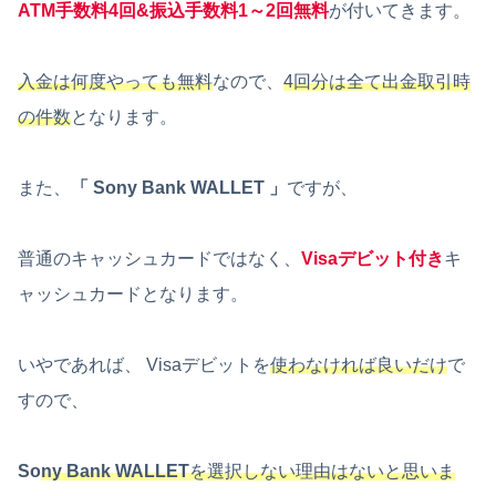
ATM手数料4回&振込手数料1～2回無料
が付いてきます。
入金は何度やっても無料
なので、
4回分は全て出金取引時
の件数
となります。
また、
「 Sony Bank WALLET 」
ですが、
普通のキャッシュカードではなく、
Visaデビット付き
キ
ャッシュカードとなります。
いやであれば、 Visaデビットを
使わなければ良いだけ
で
すので、
So
ny Bank WALLET
を選択しない理由はないと思いま